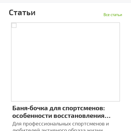
Статьи
Все статьи
Баня‑бочка для спортсменов:
Ц
особенности восстановления
к
после тренировок
а
х
Для профессиональных спортсменов и
Ба
любителей активного образа жизни
а