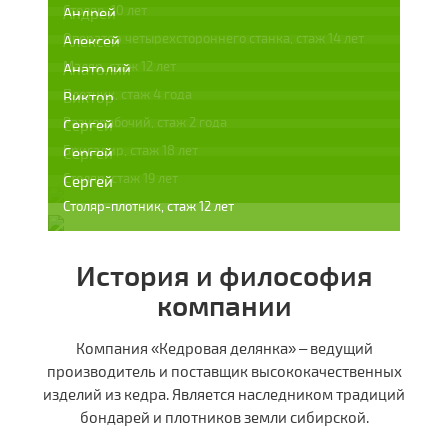
Столяр, 10 лет
Андрей
Оператор четырехстороннего станка, стаж 14 лет
Алексей
Маляр, стаж 12 лет
Анатолий
Плотник, стаж 4 года
Виктор
Разнорабочий, стаж 2 года
Сергей
Бригадир, стаж 18 лет
Сергей
Столяр, стаж 19 лет
Сергей
Столяр-плотник, стаж 12 лет
История и философия
компании
Компания «Кедровая делянка» – ведущий
производитель и поставщик высококачественных
изделий из кедра. Является наследником традиций
бондарей и плотников земли сибирской.