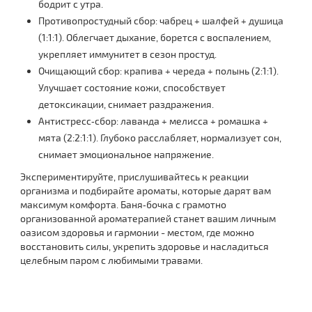
бодрит с утра.
Противопростудный сбор: чабрец + шалфей + душица
(1:1:1). Облегчает дыхание, борется с воспалением,
укрепляет иммунитет в сезон простуд.
Очищающий сбор: крапива + череда + полынь (2:1:1).
Улучшает состояние кожи, способствует
детоксикации, снимает раздражения.
Антистресс‑сбор: лаванда + мелисса + ромашка +
мята (2:2:1:1). Глубоко расслабляет, нормализует сон,
снимает эмоциональное напряжение.
Экспериментируйте, прислушивайтесь к реакции
организма и подбирайте ароматы, которые дарят вам
максимум комфорта. Баня‑бочка с грамотно
организованной ароматерапией станет вашим личным
оазисом здоровья и гармонии - местом, где можно
восстановить силы, укрепить здоровье и насладиться
целебным паром с любимыми травами.